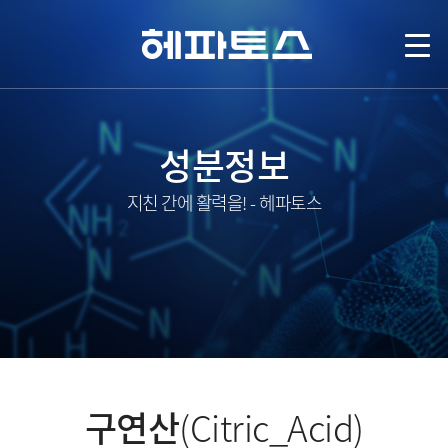
성분정보
지친 간에 활력을! - 헤파토스
구연산
(Citric_Acid)