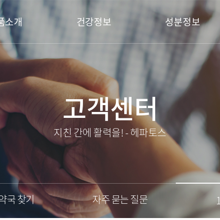
품소개
건강정보
성분정보
고객센터
지친 간에 활력을! - 헤파토스
약국 찾기
자주 묻는 질문